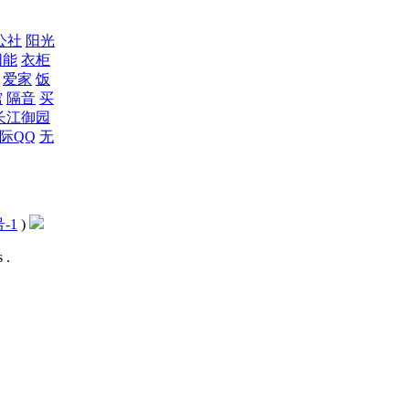
公社
阳光
阳能
衣柜
爱家
饭
馆
隔音
买
长江御园
际QQ
无
号-1
)
 .