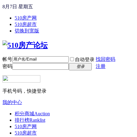
8月7日 星期五
510房产网
510房超市
切换到宽版
帐号
找回密码
自动登录
密码
注册
登录
手机号码，快捷登录
我的中心
积分商城
Auction
排行榜
Ranklist
510房产网
510房超市