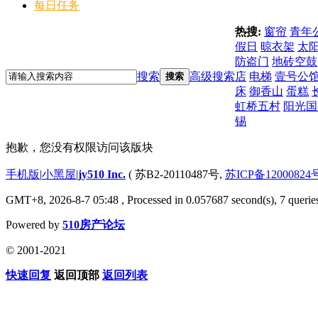
每日任务
热搜:
窗帘
青年
假日
晾衣架
太
防盗门
地砖空鼓
搜索
高级搜索
店
电梯
壹号公
搜索
床
御香山
蛋糕
虹桥五村
阳光国
锡
抱歉，您没有权限访问该版块
手机版
|
小黑屋
|
jy510 Inc.
( 苏B2-20110487号,
苏ICP备12000824
GMT+8, 2026-8-7 05:48
, Processed in 0.057687 second(s), 7 queries
Powered by
510房产论坛
© 2001-2021
快速回复
返回顶部
返回列表